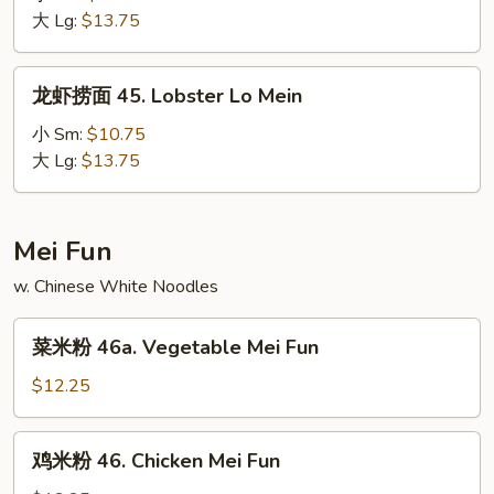
面
大 Lg:
$13.75
44.
House
龙
龙虾捞面 45. Lobster Lo Mein
Special
虾
Lo
捞
小 Sm:
$10.75
Mein
面
大 Lg:
$13.75
45.
Lobster
Lo
Mei Fun
Mein
w. Chinese White Noodles
菜
菜米粉 46a. Vegetable Mei Fun
米
粉
$12.25
46a.
Vegetable
鸡
鸡米粉 46. Chicken Mei Fun
Mei
米
Fun