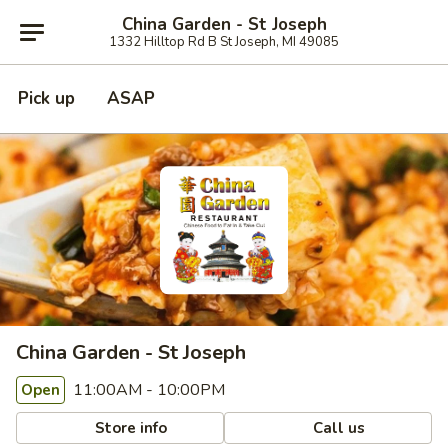
China Garden - St Joseph
1332 Hilltop Rd B St Joseph, MI 49085
Pick up
ASAP
China Garden - St Joseph
11:00AM - 10:00PM
Open
Store info
Call us