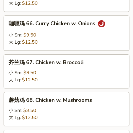
65.
大 Lg:
$12.50
Chicken
w.
咖
咖喱鸡 66. Curry Chicken w. Onions
Mixed
喱
Vegetables
鸡
小 Sm:
$9.50
66.
大 Lg:
$12.50
Curry
Chicken
芥
w.
芥兰鸡 67. Chicken w. Broccoli
兰
Onions
鸡
小 Sm:
$9.50
67.
大 Lg:
$12.50
Chicken
w.
蘑
蘑菇鸡 68. Chicken w. Mushrooms
Broccoli
菇
鸡
小 Sm:
$9.50
68.
大 Lg:
$12.50
Chicken
w.