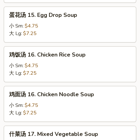
Wonton
Soup
蛋
蛋花汤 15. Egg Drop Soup
花
汤
小 Sm:
$4.75
15.
大 Lg:
$7.25
Egg
Drop
鸡
鸡饭汤 16. Chicken Rice Soup
Soup
饭
汤
小 Sm:
$4.75
16.
大 Lg:
$7.25
Chicken
Rice
鸡
鸡面汤 16. Chicken Noodle Soup
Soup
面
汤
小 Sm:
$4.75
16.
大 Lg:
$7.25
Chicken
Noodle
什
什菜汤 17. Mixed Vegetable Soup
Soup
菜