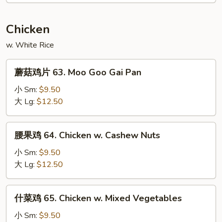
Egg
Foo
Chicken
Young
w. White Rice
蘑
蘑菇鸡片 63. Moo Goo Gai Pan
菇
鸡
小 Sm:
$9.50
片
大 Lg:
$12.50
63.
Moo
腰
腰果鸡 64. Chicken w. Cashew Nuts
Goo
果
Gai
鸡
小 Sm:
$9.50
Pan
64.
大 Lg:
$12.50
Chicken
w.
什
什菜鸡 65. Chicken w. Mixed Vegetables
Cashew
菜
Nuts
鸡
小 Sm:
$9.50