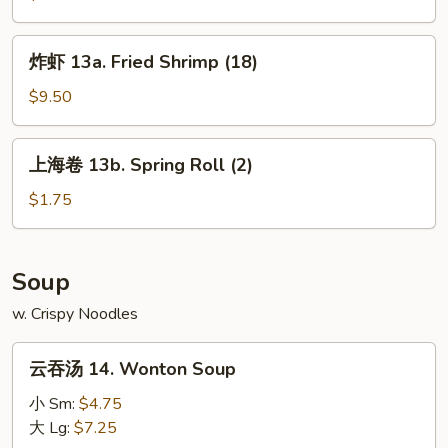
13.
Chinese
炸
炸虾 13a. Fried Shrimp (18)
Donuts
虾
13a.
$9.50
Fried
Shrimp
上
上海卷 13b. Spring Roll (2)
(18)
海
卷
$1.75
13b.
Spring
Roll
Soup
(2)
w. Crispy Noodles
云
云吞汤 14. Wonton Soup
吞
汤
小 Sm:
$4.75
14.
大 Lg:
$7.25