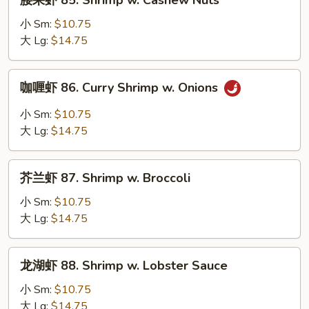
腰果虾 85. Shrimp w. Cashew Nuts
Chinese
果
Vegetable
虾
小 Sm:
$10.75
85.
大 Lg:
$14.75
Shrimp
w.
咖
咖喱虾 86. Curry Shrimp w. Onions
Cashew
喱
Nuts
虾
小 Sm:
$10.75
86.
大 Lg:
$14.75
Curry
Shrimp
芥
w.
芥兰虾 87. Shrimp w. Broccoli
兰
Onions
虾
小 Sm:
$10.75
87.
大 Lg:
$14.75
Shrimp
w.
龙
龙湖虾 88. Shrimp w. Lobster Sauce
Broccoli
湖
虾
小 Sm:
$10.75
88.
大 Lg:
$14.75