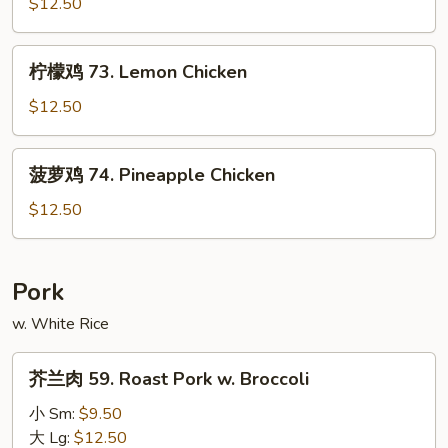
鸡
$12.50
Sauce
72.
Boneless
柠
柠檬鸡 73. Lemon Chicken
Chicken
檬
鸡
$12.50
73.
Lemon
菠
菠萝鸡 74. Pineapple Chicken
Chicken
萝
鸡
$12.50
74.
Pineapple
Chicken
Pork
w. White Rice
芥
芥兰肉 59. Roast Pork w. Broccoli
兰
肉
小 Sm:
$9.50
59.
大 Lg:
$12.50