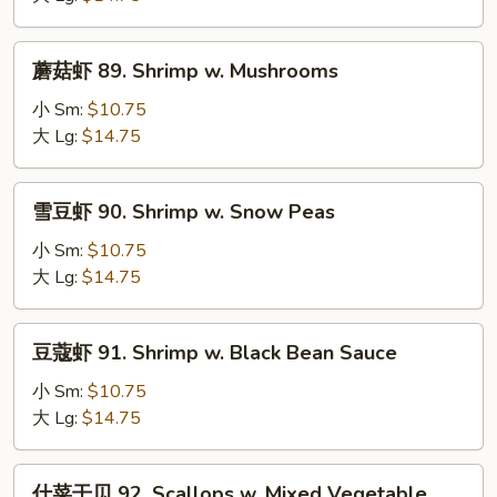
Shrimp
w.
蘑
蘑菇虾 89. Shrimp w. Mushrooms
Lobster
菇
Sauce
虾
小 Sm:
$10.75
89.
大 Lg:
$14.75
Shrimp
w.
雪
雪豆虾 90. Shrimp w. Snow Peas
Mushrooms
豆
虾
小 Sm:
$10.75
90.
大 Lg:
$14.75
Shrimp
w.
豆
豆蔻虾 91. Shrimp w. Black Bean Sauce
Snow
蔻
Peas
虾
小 Sm:
$10.75
91.
大 Lg:
$14.75
Shrimp
w.
什
什菜干贝 92. Scallops w. Mixed Vegetable
Black