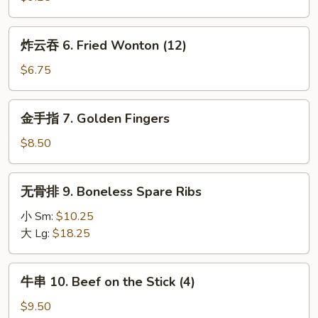
5.
Fried
炸
炸云吞 6. Fried Wonton (12)
Chicken
云
Wings
吞
$6.75
(8)
6.
Fried
金
金手指 7. Golden Fingers
Wonton
手
(12)
指
$8.50
7.
Golden
无
无骨排 9. Boneless Spare Ribs
Fingers
骨
排
小 Sm:
$10.25
9.
大 Lg:
$18.25
Boneless
Spare
牛
牛串 10. Beef on the Stick (4)
Ribs
串
10.
$9.50