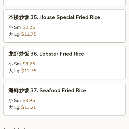
Shrimp
Fried
本
本楼炒饭 35. House Special Fried Rice
Rice
楼
炒
小 Sm:
$9.25
饭
大 Lg:
$12.75
35.
House
龙
龙虾炒饭 36. Lobster Fried Rice
Special
虾
Fried
炒
小 Sm:
$9.25
Rice
饭
大 Lg:
$12.75
36.
Lobster
海
海鲜炒饭 37. Seafood Fried Rice
Fried
鲜
Rice
炒
小 Sm:
$9.95
饭
大 Lg:
$13.25
37.
Seafood
Fried