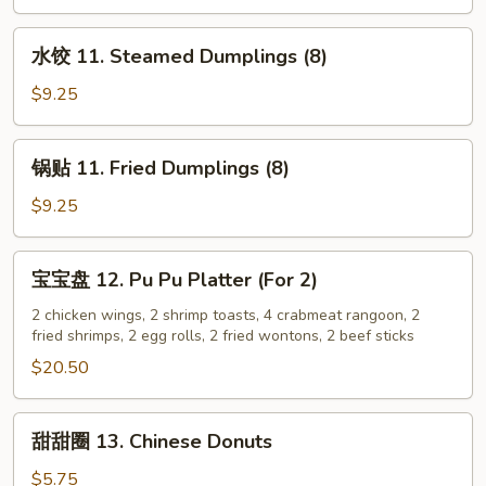
Beef
on
水
水饺 11. Steamed Dumplings (8)
the
饺
Stick
11.
$9.25
(4)
Steamed
Dumplings
锅
锅贴 11. Fried Dumplings (8)
(8)
贴
11.
$9.25
Fried
Dumplings
宝
宝宝盘 12. Pu Pu Platter (For 2)
(8)
宝
盘
2 chicken wings, 2 shrimp toasts, 4 crabmeat rangoon, 2
fried shrimps, 2 egg rolls, 2 fried wontons, 2 beef sticks
12.
Pu
$20.50
Pu
Platter
甜
甜甜圈 13. Chinese Donuts
(For
甜
2)
圈
$5.75