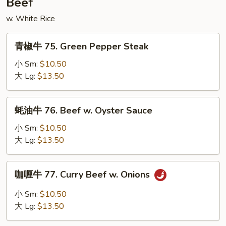
Beef
Snow
w. White Rice
Peas
青
青椒牛 75. Green Pepper Steak
椒
牛
小 Sm:
$10.50
75.
大 Lg:
$13.50
Green
Pepper
蚝
蚝油牛 76. Beef w. Oyster Sauce
Steak
油
牛
小 Sm:
$10.50
76.
大 Lg:
$13.50
Beef
w.
咖
咖喱牛 77. Curry Beef w. Onions
Oyster
喱
Sauce
牛
小 Sm:
$10.50
77.
大 Lg:
$13.50
Curry