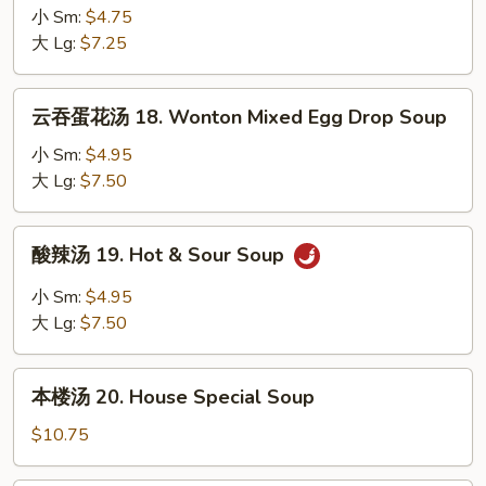
汤
小 Sm:
$4.75
17.
大 Lg:
$7.25
Mixed
Vegetable
云
云吞蛋花汤 18. Wonton Mixed Egg Drop Soup
Soup
吞
蛋
小 Sm:
$4.95
花
大 Lg:
$7.50
汤
18.
酸
酸辣汤 19. Hot & Sour Soup
Wonton
辣
Mixed
汤
小 Sm:
$4.95
Egg
19.
大 Lg:
$7.50
Drop
Hot
Soup
&
本
Sour
本楼汤 20. House Special Soup
楼
Soup
汤
$10.75
20.
House