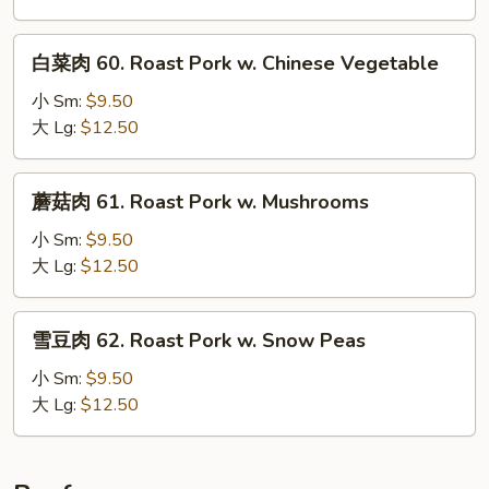
Roast
Pork
白
白菜肉 60. Roast Pork w. Chinese Vegetable
w.
菜
Broccoli
肉
小 Sm:
$9.50
60.
大 Lg:
$12.50
Roast
Pork
蘑
蘑菇肉 61. Roast Pork w. Mushrooms
w.
菇
Chinese
肉
小 Sm:
$9.50
Vegetable
61.
大 Lg:
$12.50
Roast
Pork
雪
雪豆肉 62. Roast Pork w. Snow Peas
w.
豆
Mushrooms
肉
小 Sm:
$9.50
62.
大 Lg:
$12.50
Roast
Pork
w.