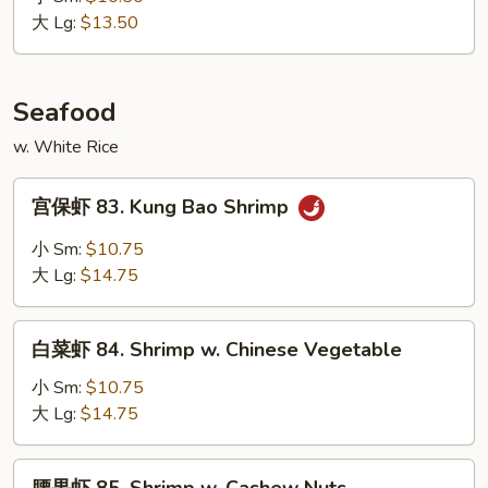
82.
大 Lg:
$13.50
Beef
w.
Snow
Seafood
Peas
w. White Rice
宫
宫保虾 83. Kung Bao Shrimp
保
虾
小 Sm:
$10.75
83.
大 Lg:
$14.75
Kung
Bao
白
Shrimp
白菜虾 84. Shrimp w. Chinese Vegetable
菜
虾
小 Sm:
$10.75
84.
大 Lg:
$14.75
Shrimp
w.
腰