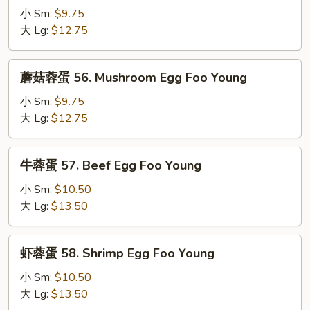
Young
蓉
小 Sm:
$9.75
蛋
大 Lg:
$12.75
55.
Roast
蘑
蘑菇蓉蛋 56. Mushroom Egg Foo Young
Pork
菇
Egg
蓉
小 Sm:
$9.75
Foo
蛋
大 Lg:
$12.75
Young
56.
Mushroom
牛
牛蓉蛋 57. Beef Egg Foo Young
Egg
蓉
Foo
蛋
小 Sm:
$10.50
Young
57.
大 Lg:
$13.50
Beef
Egg
虾
虾蓉蛋 58. Shrimp Egg Foo Young
Foo
蓉
Young
蛋
小 Sm:
$10.50
58.
大 Lg:
$13.50
Shrimp