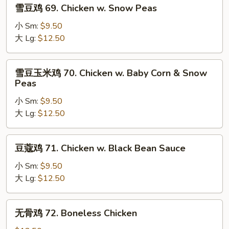
雪
雪豆鸡 69. Chicken w. Snow Peas
Mushrooms
豆
鸡
小 Sm:
$9.50
69.
大 Lg:
$12.50
Chicken
w.
雪
雪豆玉米鸡 70. Chicken w. Baby Corn & Snow
Snow
豆
Peas
Peas
玉
小 Sm:
$9.50
米
大 Lg:
$12.50
鸡
70.
Chicken
豆
豆蔻鸡 71. Chicken w. Black Bean Sauce
w.
蔻
Baby
鸡
小 Sm:
$9.50
Corn
71.
大 Lg:
$12.50
&
Chicken
Snow
w.
无
Peas
无骨鸡 72. Boneless Chicken
Black
骨
Bean