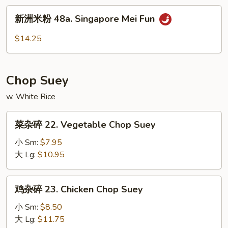
48.
新
新洲米粉 48a. Singapore Mei Fun
House
洲
Special
米
$14.25
Mei
粉
Fun
48a.
Singapore
Chop Suey
Mei
Fun
w. White Rice
菜
菜杂碎 22. Vegetable Chop Suey
杂
碎
小 Sm:
$7.95
22.
大 Lg:
$10.95
Vegetable
Chop
鸡
鸡杂碎 23. Chicken Chop Suey
Suey
杂
碎
小 Sm:
$8.50
23.
大 Lg:
$11.75