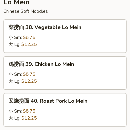
Lo Mein
Rice
Chinese Soft Noodles
菜
菜捞面 38. Vegetable Lo Mein
捞
面
小 Sm:
$8.75
38.
大 Lg:
$12.25
Vegetable
Lo
鸡
鸡捞面 39. Chicken Lo Mein
Mein
捞
面
小 Sm:
$8.75
39.
大 Lg:
$12.25
Chicken
Lo
叉
叉烧捞面 40. Roast Pork Lo Mein
Mein
烧
捞
小 Sm:
$8.75
面
大 Lg:
$12.25
40.