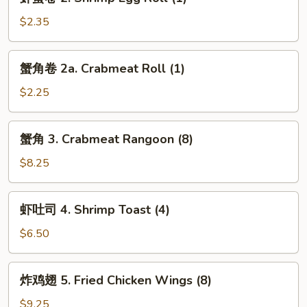
蛋
Roll
卷
$2.35
(1)
2.
Shrimp
蟹
蟹角卷 2a. Crabmeat Roll (1)
Egg
角
Roll
卷
$2.25
(1)
2a.
Crabmeat
蟹
蟹角 3. Crabmeat Rangoon (8)
Roll
角
(1)
3.
$8.25
Crabmeat
Rangoon
虾
虾吐司 4. Shrimp Toast (4)
(8)
吐
司
$6.50
4.
Shrimp
炸
炸鸡翅 5. Fried Chicken Wings (8)
Toast
鸡
(4)
翅
$9.25