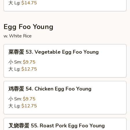
52.
大 Lg:
$14.75
Sweet
&
Sour
Egg Foo Young
Family
w. White Rice
菜
菜蓉蛋 53. Vegetable Egg Foo Young
蓉
蛋
小 Sm:
$9.75
53.
大 Lg:
$12.75
Vegetable
Egg
鸡
鸡蓉蛋 54. Chicken Egg Foo Young
Foo
蓉
Young
蛋
小 Sm:
$9.75
54.
大 Lg:
$12.75
Chicken
Egg
叉
叉烧蓉蛋 55. Roast Pork Egg Foo Young
Foo
烧