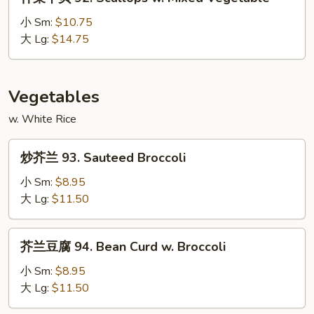
菜
Bean
干
小 Sm:
$10.75
Sauce
贝
大 Lg:
$14.75
92.
Scallops
w.
Vegetables
Mixed
w. White Rice
Vegetable
炒
炒芥兰 93. Sauteed Broccoli
芥
兰
小 Sm:
$8.95
93.
大 Lg:
$11.50
Sauteed
Broccoli
芥
芥兰豆腐 94. Bean Curd w. Broccoli
兰
豆
小 Sm:
$8.95
腐
大 Lg:
$11.50
94.