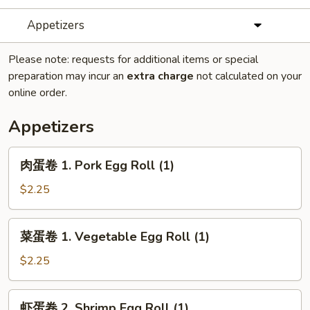
Appetizers
Please note: requests for additional items or special
preparation may incur an
extra charge
not calculated on your
online order.
Appetizers
肉
肉蛋卷 1. Pork Egg Roll (1)
蛋
卷
$2.25
1.
Pork
菜
菜蛋卷 1. Vegetable Egg Roll (1)
Egg
蛋
Roll
卷
$2.25
(1)
1.
Vegetable
虾
虾蛋卷 2. Shrimp Egg Roll (1)
Egg