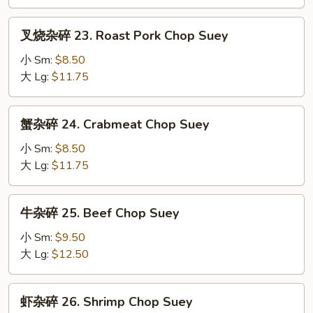
Chicken
Chop
叉
叉烧杂碎 23. Roast Pork Chop Suey
Suey
烧
杂
小 Sm:
$8.50
碎
大 Lg:
$11.75
23.
Roast
蟹
蟹杂碎 24. Crabmeat Chop Suey
Pork
杂
Chop
碎
小 Sm:
$8.50
Suey
24.
大 Lg:
$11.75
Crabmeat
Chop
牛
牛杂碎 25. Beef Chop Suey
Suey
杂
碎
小 Sm:
$9.50
25.
大 Lg:
$12.50
Beef
Chop
虾
虾杂碎 26. Shrimp Chop Suey
Suey
杂