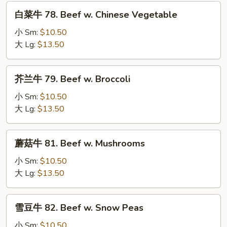
Beef
白
w.
白菜牛 78. Beef w. Chinese Vegetable
菜
Onions
牛
小 Sm:
$10.50
78.
大 Lg:
$13.50
Beef
w.
芥
芥兰牛 79. Beef w. Broccoli
Chinese
兰
Vegetable
牛
小 Sm:
$10.50
79.
大 Lg:
$13.50
Beef
w.
蘑
蘑菇牛 81. Beef w. Mushrooms
Broccoli
菇
牛
小 Sm:
$10.50
81.
大 Lg:
$13.50
Beef
w.
雪
雪豆牛 82. Beef w. Snow Peas
Mushrooms
豆
牛
小 Sm:
$10.50