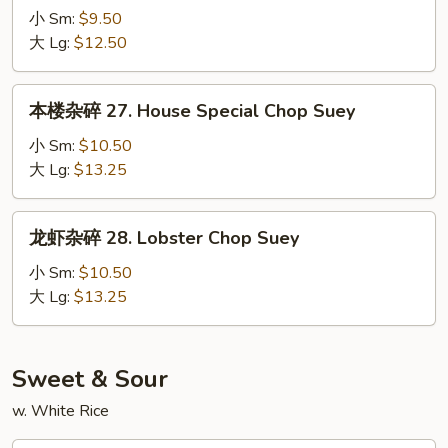
碎
小 Sm:
$9.50
26.
大 Lg:
$12.50
Shrimp
Chop
本
本楼杂碎 27. House Special Chop Suey
Suey
楼
杂
小 Sm:
$10.50
碎
大 Lg:
$13.25
27.
House
龙
龙虾杂碎 28. Lobster Chop Suey
Special
虾
Chop
杂
小 Sm:
$10.50
Suey
碎
大 Lg:
$13.25
28.
Lobster
Chop
Sweet & Sour
Suey
w. White Rice