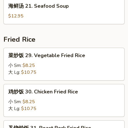
海
海鲜汤 21. Seafood Soup
Special
鲜
Soup
汤
$12.95
21.
Seafood
Soup
Fried Rice
菜
菜炒饭 29. Vegetable Fried Rice
炒
饭
小 Sm:
$8.25
29.
大 Lg:
$10.75
Vegetable
Fried
鸡
鸡炒饭 30. Chicken Fried Rice
Rice
炒
饭
小 Sm:
$8.25
30.
大 Lg:
$10.75
Chicken
Fried
叉